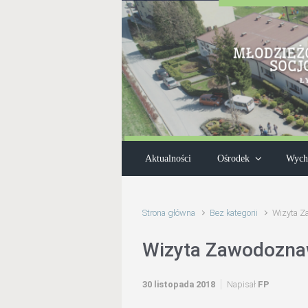
Skip to main content
Aktualności
Ośrodek
Wych
Strona główna
Bez kategorii
Wizyta Z
Wizyta Zawodoznaw
30 listopada 2018
Napisał
FP