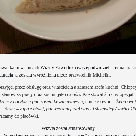
howankami w ramach Wizyty Zawodoznawczej odwidzieliśmy na krako
auracja ta została wyróżniona
przez przewodnik Michelin.
przyjęci przez obsługę oraz właściciela a zarazem szefa kuchni. Chłopcy
 stanowisk pracy oraz kuchni jako całości. Kosztowaliśmy też specjaln
ekane z boczkiem pod sosem beszamelowym,
danie główne – Ż
ebro woł
na deser –
zupa z białej, podwędzanej czekolady i śliwowicy / sorbet ś
racamy do placówki.
Wizyta został sfinansowany
u
„Samodzielne życie – odpowiedzialne życie”
współfinansowanego z E