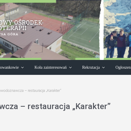
owankowie
Koła zainteresowań
Rekrutacja
Ogłoszen
awodoznawcza – restauracja „Karakter”
cza – restauracja „Karakter”