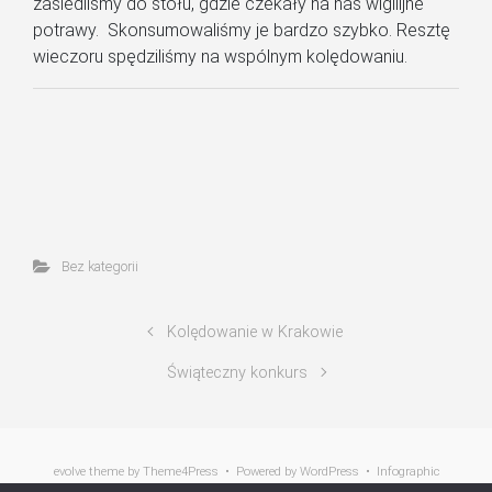
zasiedliśmy do stołu, gdzie czekały na nas wigilijne
potrawy. Skonsumowaliśmy je bardzo szybko. Resztę
wieczoru spędziliśmy na wspólnym kolędowaniu.
Bez kategorii
Kolędowanie w Krakowie
Świąteczny konkurs
evolve
theme by Theme4Press • Powered by
WordPress
•
Infographic
wektory designed by Freepik