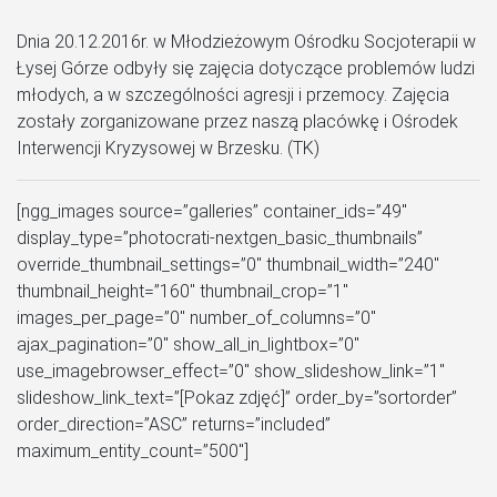
Dnia 20.12.2016r. w Młodzieżowym Ośrodku Socjoterapii w
Łysej Górze odbyły się zajęcia dotyczące problemów ludzi
młodych, a w szczególności agresji i przemocy. Zajęcia
zostały zorganizowane przez naszą placówkę i Ośrodek
Interwencji Kryzysowej w Brzesku. (TK)
[ngg_images source=”galleries” container_ids=”49″
display_type=”photocrati-nextgen_basic_thumbnails”
override_thumbnail_settings=”0″ thumbnail_width=”240″
thumbnail_height=”160″ thumbnail_crop=”1″
images_per_page=”0″ number_of_columns=”0″
ajax_pagination=”0″ show_all_in_lightbox=”0″
use_imagebrowser_effect=”0″ show_slideshow_link=”1″
slideshow_link_text=”[Pokaz zdjęć]” order_by=”sortorder”
order_direction=”ASC” returns=”included”
maximum_entity_count=”500″]